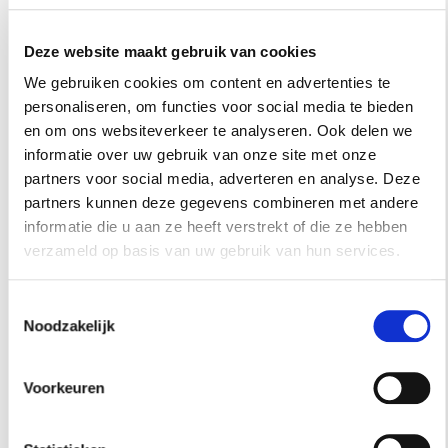
Deze website maakt gebruik van cookies
We gebruiken cookies om content en advertenties te
personaliseren, om functies voor social media te bieden
en om ons websiteverkeer te analyseren. Ook delen we
informatie over uw gebruik van onze site met onze
partners voor social media, adverteren en analyse. Deze
partners kunnen deze gegevens combineren met andere
informatie die u aan ze heeft verstrekt of die ze hebben
verzameld op basis van uw gebruik van hun services.
Vooruit
met
Toestemmingsselectie
aandrijftechniek
Noodzakelijk
Voorkeuren
Sinds 1987 zijn we autoriteit in aandrijvingen en
aandrijfsystemen.