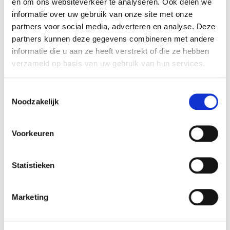
en om ons websiteverkeer te analyseren. Ook delen we
informatie over uw gebruik van onze site met onze
partners voor social media, adverteren en analyse. Deze
partners kunnen deze gegevens combineren met andere
Zeer uitgebreid
informatie die u aan ze heeft verstrekt of die ze hebben
verzameld op basis van uw gebruik van hun services.
assortiment
Toestemmingsselectie
Met zes importeurschappen voor Nederland
Noodzakelijk
beschikken wij over een ruim magazijn met meer
dan 15.000 artikelen. Naast deze voorraad hebben
Voorkeuren
wij voor diverse klanten een constant roulerende
‘eigen’ voorraad. Onze klanten hebben hierdoor
geen omkijken naar de beschikbaarheid van hun
Statistieken
producten en logistieke afhandeling van hun
bestellingen. Onze producten worden dagelijks
Marketing
opgehaald en de volgende dag al bezorgd, maar
als het nog sneller moet beschikken wij ook over een
eigen vervoersdienst. Afhalen aan onze balie kan