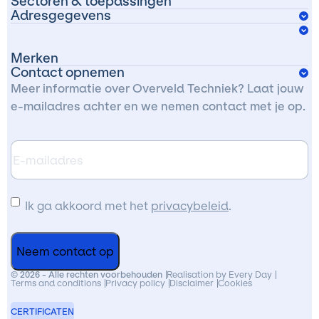
Sectoren & toepassingen
Producten
Adresgegevens
Algemene machinebouw
Edisonweg 5
Over ons
Verpakkingsindustrie
Merken
4631 SN Hoogerheide
Werken bij
Contact opnemen
ASK Lagertechniek
Voedingsmiddelenindustrie
Meer informatie over Overveld Techniek? Laat jouw
Nederland
e-mailadres achter en we nemen contact met je op.
Challenge
Transport en logistiek
Clean-Geartech
Agrarische sector
E-
Plan je route
mailadres
Delta
Energie en waterbeheer
Donghua
Ik
Industrie/ Productiebedrijven
Ik ga akkoord met het
privacybeleid
.
ga
ELK Motor
Zeevaart en maritieme sector
akkoord
KIS lagertechniek
Motorsport sector
met
© 2026 - Alle rechten voorbehouden
Realisation by Every Day
Terms and conditions
Privacy policy
Disclaimer
Cookies
Varvel
de
CERTIFICATEN