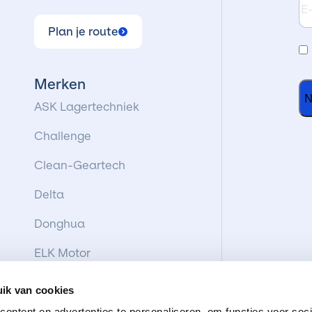
ma
Plan je route
I
g
Merken
a
ASK Lagertechniek
m
Challenge
d
Clean-Geartech
v
Delta
Donghua
ELK Motor
KIS lagertechniek
ik van cookies
Varvel
ontent en advertenties te personaliseren, om functies voor soci