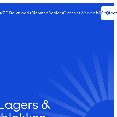
D/3D Downloads
Diensten
Dealers
Over ons
Werken bij
Contact
Lagers
&