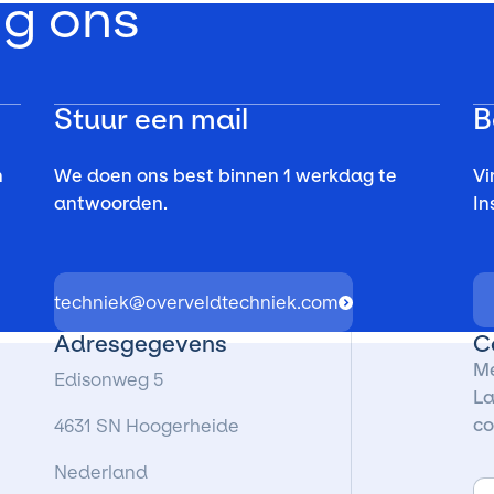
lg ons
Stuur een mail
B
n
We doen ons best binnen 1 werkdag te
Vi
antwoorden.
In
techniek@overveldtechniek.com
Adresgegevens
C
Me
Edisonweg 5
La
co
4631 SN Hoogerheide
Nederland
E-