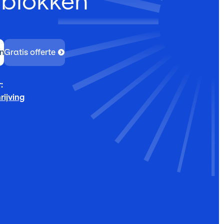
rblokken
n
Gratis offerte
:
ijving