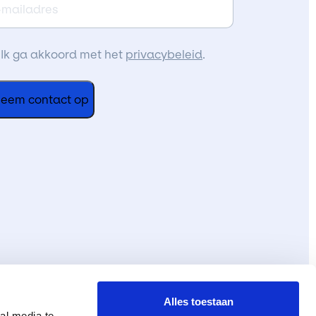
iladres
k
Ik ga akkoord met het
privacybeleid
.
a
kkoord
et
e
oorwaarden
Alles toestaan
al media te