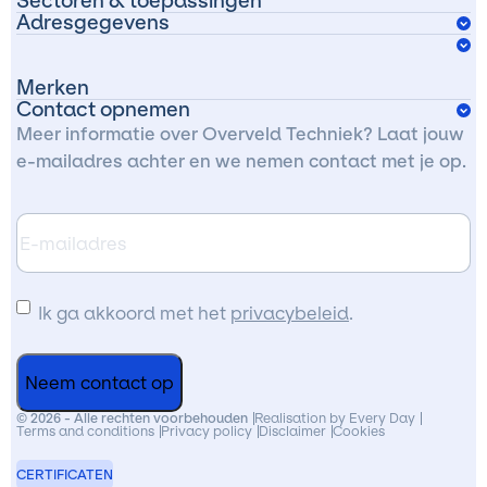
Sectoren & toepassingen
Producten
Adresgegevens
Algemene machinebouw
Edisonweg 5
Over ons
Verpakkingsindustrie
Merken
4631 SN Hoogerheide
Werken bij
Contact opnemen
ASK Lagertechniek
Voedingsmiddelenindustrie
Meer informatie over Overveld Techniek? Laat jouw
Nederland
e-mailadres achter en we nemen contact met je op.
Challenge
Transport en logistiek
Clean-Geartech
Agrarische sector
E-
Plan je route
mailadres
Delta
Energie en waterbeheer
Donghua
Ik
Industrie/ Productiebedrijven
Ik ga akkoord met het
privacybeleid
.
ga
ELK Motor
Zeevaart en maritieme sector
akkoord
KIS lagertechniek
Motorsport sector
met
© 2026 - Alle rechten voorbehouden
Realisation by Every Day
Terms and conditions
Privacy policy
Disclaimer
Cookies
Varvel
de
CERTIFICATEN