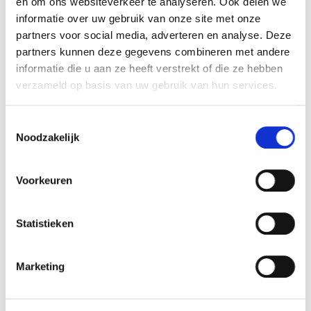
en om ons websiteverkeer te analyseren. Ook delen we
informatie over uw gebruik van onze site met onze
partners voor social media, adverteren en analyse. Deze
Productomschrijving
partners kunnen deze gegevens combineren met andere
informatie die u aan ze heeft verstrekt of die ze hebben
Ketting geselecteerd door de toonaangevende
verzameld op basis van uw gebruik van hun services.
industrie op het gebied van de agrarische sector,
voedingsmiddelenindustrie, verpakkingsindustrie,
Toestemmingsselectie
industriële aandrijvingen, transportbanden en
Noodzakelijk
hijsapparatuur.
Bel, mail en volg ons
Voorkeuren
Bel ons
Statistieken
Je kunt ons bereiken van maandag tot en met
Marketing
vrijdag van 07:30 tot 17:00.