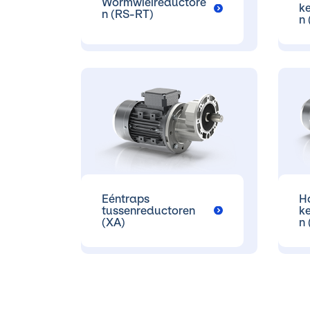
Wormwielreductore
k
n (RS-RT)
n
Eéntraps
H
tussenreductoren
k
(XA)
n