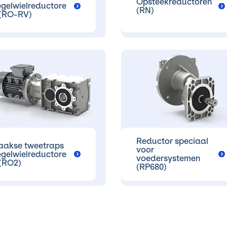
Opsteekreductoren
egelwielreductore
(RN)
 (RO-RV)
Reductor speciaal
aakse tweetraps
voor
egelwielreductore
voedersystemen
 (RO2)
(RP680)