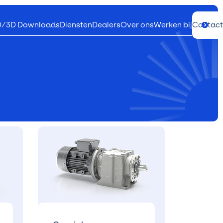
D/3D Downloads
Diensten
Dealers
Over ons
Werken bij
Contact