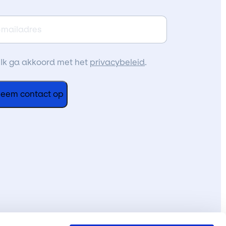
iladres
k
Ik ga akkoord met het
privacybeleid
.
a
kkoord
et
e
oorwaarden