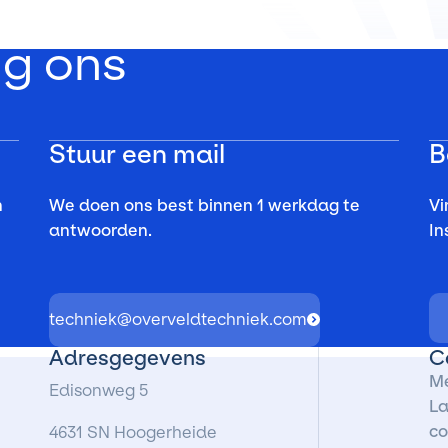
lg ons
Stuur een mail
B
n
We doen ons best binnen 1 werkdag te
Vi
antwoorden.
In
techniek@overveldtechniek.com
Adresgegevens
C
Me
Edisonweg 5
La
co
4631 SN Hoogerheide