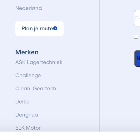
Nederland
E-
ma
Plan je route
I
g
Merken
a
ASK Lagertechniek
m
Challenge
d
Clean-Geartech
v
Delta
Donghua
ELK Motor