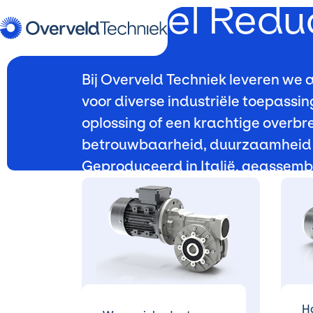
Varvel
Redu
Bij Overveld Techniek leveren we
voor diverse industriële toepass
oplossing of een krachtige overbr
betrouwbaarheid, duurzaamheid en 
Geproduceerd in Italië, geassemb
H