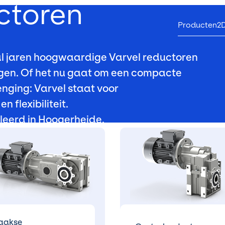
ctoren
Producten
2
 al jaren hoogwaardige Varvel reductoren
ingen. Of het nu gaat om een compacte
enging: Varvel staat voor
flexibiliteit.
leerd in Hoogerheide.
aakse