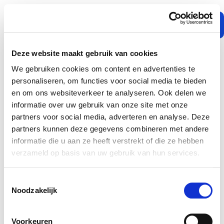
Department:
Administratie
en
inkoop
Deze website maakt gebruik van cookies
We gebruiken cookies om content en advertenties te
personaliseren, om functies voor social media te bieden
Sorry, no results were found.
en om ons websiteverkeer te analyseren. Ook delen we
informatie over uw gebruik van onze site met onze
Zoeken naar:
partners voor social media, adverteren en analyse. Deze
Overveld Techniek
partners kunnen deze gegevens combineren met andere
Lagertechniek
informatie die u aan ze heeft verstrekt of die ze hebben
Sectoren & toepassingen
verzameld op basis van uw gebruik van hun services.
Producten
Adresgegevens
Algemene machinebouw
Edisonweg 5
Over ons
Toestemmingsselectie
Verpakkingsindustrie
Merken
Noodzakelijk
4631 SN Hoogerheide
Werken bij
Contact opnemen
ASK Lagertechniek
Voedingsmiddelenindustrie
Meer informatie over Overveld Techniek? Laat jouw
Nederland
Voorkeuren
e-mailadres achter en we nemen contact met je op.